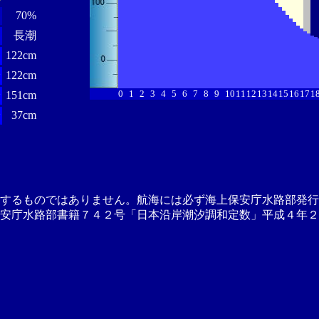
70%
長潮
122cm
分
122cm
0
1
2
3
4
5
6
7
8
9
10
11
12
13
14
15
16
17
1
分
151cm
分
37cm
供するものではありません。航海には必ず海上保安庁水路部発行
安庁水路部書籍７４２号「日本沿岸潮汐調和定数」平成４年２