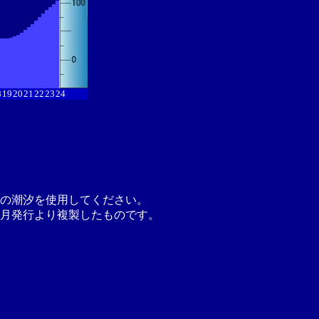
8
19
20
21
22
23
24
の潮汐を使用してください。
月発行より複製したものです。