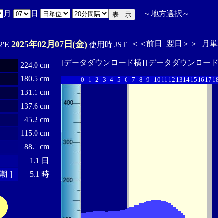
月
日
～
地方選択
～
2025年02月07日(金)
＜＜
前日
翌日
＞＞
月単
2'E
使用時 JST
[
データダウンロード横
] [
データダウンロー
224.0 cm
180.5 cm
0
1
2
3
4
5
6
7
8
9
10
11
12
13
14
15
16
17
1
131.1 cm
137.6 cm
45.2 cm
115.0 cm
88.1 cm
1.1 日
潮 ］
5.1 時