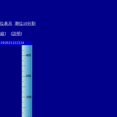
位表示
潮位10分割
ド縦
] [
説明
]
8
19
20
21
22
23
24