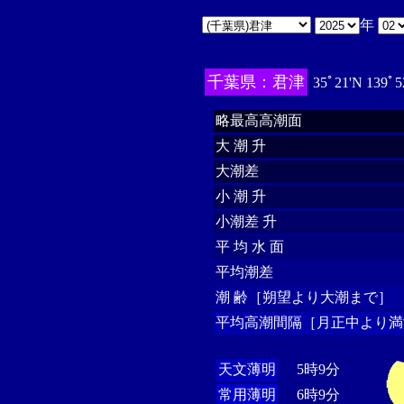
年
千葉県：君津
35ﾟ21'N 139ﾟ5
略最高高潮面
大 潮 升
大潮差
小 潮 升
小潮差 升
平 均 水 面
平均潮差
潮 齢［朔望より大潮まで］
平均高潮間隔［月正中より満
天文薄明
5時9分
常用薄明
6時9分