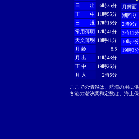
日 出
6時35分
月輝面
正 中
11時55分
潮回り
日 没
17時15分
2時9分
常用薄明
17時41分
3時11
天文薄明
18時41分
10時7
月 齢
8.5
19時3
月 出
11時43分
正 中
19時26分
月 入
2時5分
ここでの情報は、航海の用に
各港の潮汐調和定数は、海上保