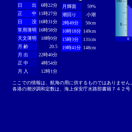
日 出
6時22分
月輝面
59%
正 中
11時27分
潮回り
小潮
日 没
16時31分
2時49分
50cm
常用薄明
16時58分
10時18分
149cm
天文薄明
18時0分
0
15時3分
131cm
月 齢
20.5
19時41分
148cm
月 出
22時40分
正 中
4時54分
月 入
12時1分
ここでの情報は、航海の用に供するものではありません
各港の潮汐調和定数は、海上保安庁水路部書籍７４２号