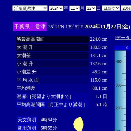
年
月
日
千葉県：君津
2024年11月22日(金)
35ﾟ21'N 139ﾟ52'E
[
データ
略最高高潮面
224.0 cm
大 潮 升
180.5 cm
0
大潮差
131.1 cm
小 潮 升
137.6 cm
小潮差 升
45.2 cm
平 均 水 面
115.0 cm
平均潮差
88.1 cm
潮 齢［朔望より大潮まで］
1.1 日
平均高潮間隔［月正中より満潮 ］
5.1 時
天文薄明
4時54分
常用薄明
5時55分