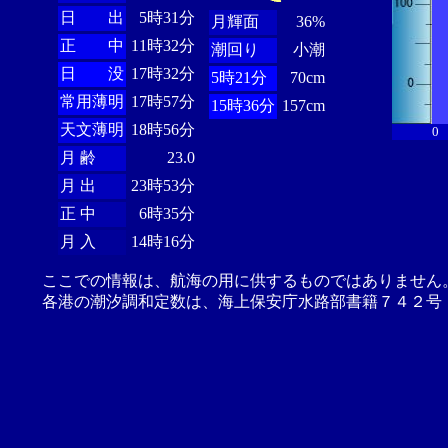
日 出
5時31分
月輝面
36%
正 中
11時32分
潮回り
小潮
日 没
17時32分
5時21分
70cm
常用薄明
17時57分
15時36分
157cm
天文薄明
18時56分
0
月 齢
23.0
月 出
23時53分
正 中
6時35分
月 入
14時16分
ここでの情報は、航海の用に供するものではありません
各港の潮汐調和定数は、海上保安庁水路部書籍７４２号