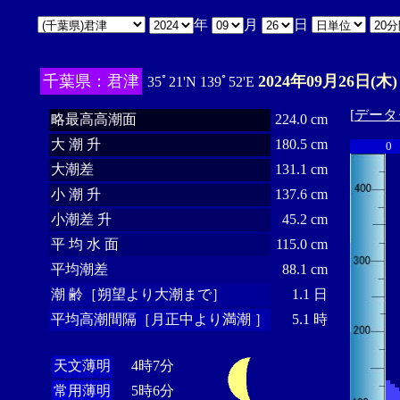
年
月
日
千葉県：君津
2024年09月26日(木)
35ﾟ21'N 139ﾟ52'E
[
データ
略最高高潮面
224.0 cm
大 潮 升
180.5 cm
0
大潮差
131.1 cm
小 潮 升
137.6 cm
小潮差 升
45.2 cm
平 均 水 面
115.0 cm
平均潮差
88.1 cm
潮 齢［朔望より大潮まで］
1.1 日
平均高潮間隔［月正中より満潮 ］
5.1 時
天文薄明
4時7分
常用薄明
5時6分