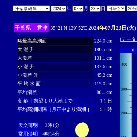
年
月
日
千葉県：君津
2024年07月23日(火)
35ﾟ21'N 139ﾟ52'E
[
データ
略最高高潮面
224.0 cm
大 潮 升
180.5 cm
0
大潮差
131.1 cm
小 潮 升
137.6 cm
小潮差 升
45.2 cm
平 均 水 面
115.0 cm
平均潮差
88.1 cm
潮 齢［朔望より大潮まで］
1.1 日
平均高潮間隔［月正中より満潮 ］
5.1 時
天文薄明
3時1分
常用薄明
4時14分