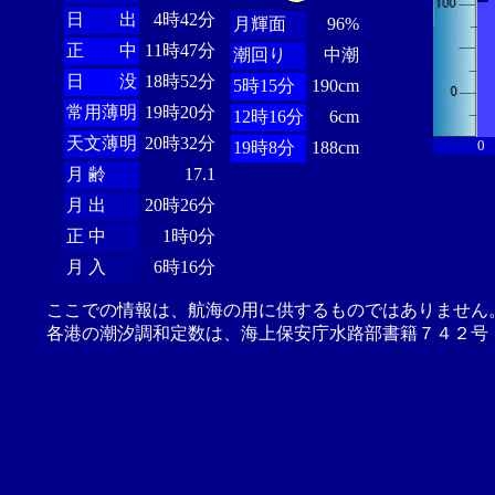
日 出
4時42分
月輝面
96%
正 中
11時47分
潮回り
中潮
日 没
18時52分
5時15分
190cm
常用薄明
19時20分
12時16分
6cm
天文薄明
20時32分
0
19時8分
188cm
月 齢
17.1
月 出
20時26分
正 中
1時0分
月 入
6時16分
ここでの情報は、航海の用に供するものではありません
各港の潮汐調和定数は、海上保安庁水路部書籍７４２号