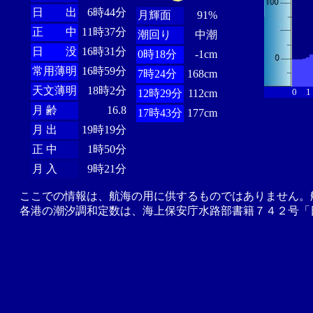
日 出
6時44分
月輝面
91%
正 中
11時37分
潮回り
中潮
日 没
16時31分
0時18分
-1cm
常用薄明
16時59分
7時24分
168cm
天文薄明
18時2分
0
1
12時29分
112cm
月 齢
16.8
17時43分
177cm
月 出
19時19分
正 中
1時50分
月 入
9時21分
ここでの情報は、航海の用に供するものではありません。
各港の潮汐調和定数は、海上保安庁水路部書籍７４２号「