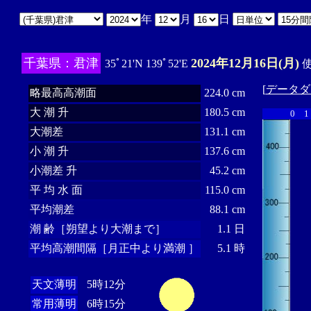
年
月
日
千葉県：君津
2024年12月16日(月)
35ﾟ21'N 139ﾟ52'E
使
[
データダ
略最高高潮面
224.0 cm
大 潮 升
180.5 cm
0
1
大潮差
131.1 cm
小 潮 升
137.6 cm
小潮差 升
45.2 cm
平 均 水 面
115.0 cm
平均潮差
88.1 cm
潮 齢［朔望より大潮まで］
1.1 日
平均高潮間隔［月正中より満潮 ］
5.1 時
天文薄明
5時12分
常用薄明
6時15分