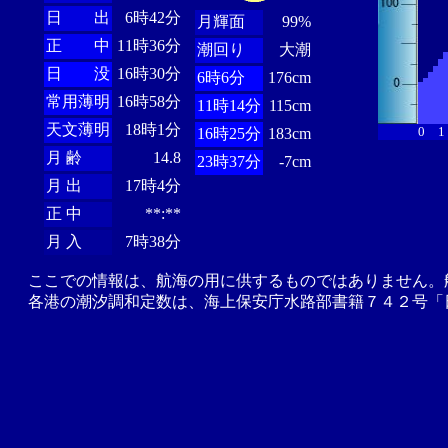
日 出
6時42分
月輝面
99%
正 中
11時36分
潮回り
大潮
日 没
16時30分
6時6分
176cm
常用薄明
16時58分
11時14分
115cm
天文薄明
18時1分
0
1
16時25分
183cm
月 齢
14.8
23時37分
-7cm
月 出
17時4分
正 中
**:**
月 入
7時38分
ここでの情報は、航海の用に供するものではありません。
各港の潮汐調和定数は、海上保安庁水路部書籍７４２号「