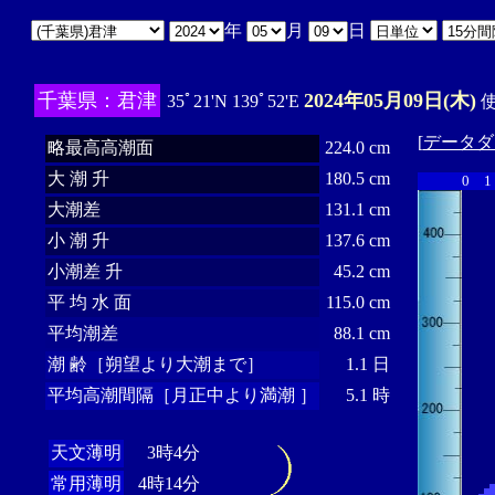
年
月
日
千葉県：君津
2024年05月09日(木)
35ﾟ21'N 139ﾟ52'E
使
[
データダ
略最高高潮面
224.0 cm
大 潮 升
180.5 cm
0
1
大潮差
131.1 cm
小 潮 升
137.6 cm
小潮差 升
45.2 cm
平 均 水 面
115.0 cm
平均潮差
88.1 cm
潮 齢［朔望より大潮まで］
1.1 日
平均高潮間隔［月正中より満潮 ］
5.1 時
天文薄明
3時4分
常用薄明
4時14分