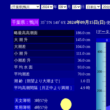
年
月
日
千葉県：鴨川
2024年09月15日(日)
35ﾟ5'N 140ﾟ6'E
使
[
データ
略最高高潮面
186.0 cm
大 潮 升
145.0 cm
0
大潮差
104.0 cm
小 潮 升
111.0 cm
小潮差 升
36.0 cm
平 均 水 面
93.0 cm
平均潮差
70.0 cm
潮 齢［朔望より大潮まで］
1.0 日
平均高潮間隔［月正中より満潮 ］
4.9 時
天文薄明
3時57分
常用薄明
4時57分