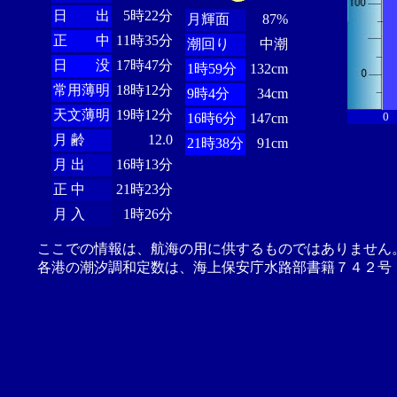
日 出
5時22分
月輝面
87%
正 中
11時35分
潮回り
中潮
日 没
17時47分
1時59分
132cm
常用薄明
18時12分
9時4分
34cm
天文薄明
19時12分
0
16時6分
147cm
月 齢
12.0
21時38分
91cm
月 出
16時13分
正 中
21時23分
月 入
1時26分
ここでの情報は、航海の用に供するものではありません
各港の潮汐調和定数は、海上保安庁水路部書籍７４２号