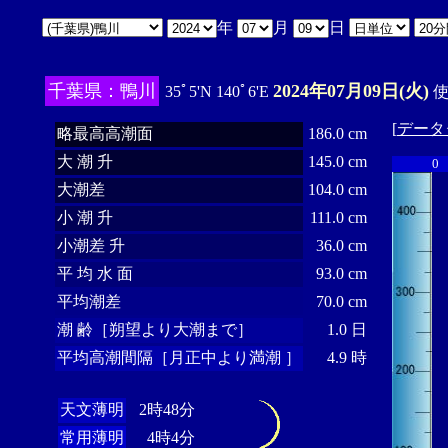
年
月
日
千葉県：鴨川
2024年07月09日(火)
35ﾟ5'N 140ﾟ6'E
使
[
データ
略最高高潮面
186.0 cm
大 潮 升
145.0 cm
0
大潮差
104.0 cm
小 潮 升
111.0 cm
小潮差 升
36.0 cm
平 均 水 面
93.0 cm
平均潮差
70.0 cm
潮 齢［朔望より大潮まで］
1.0 日
平均高潮間隔［月正中より満潮 ］
4.9 時
天文薄明
2時48分
常用薄明
4時4分