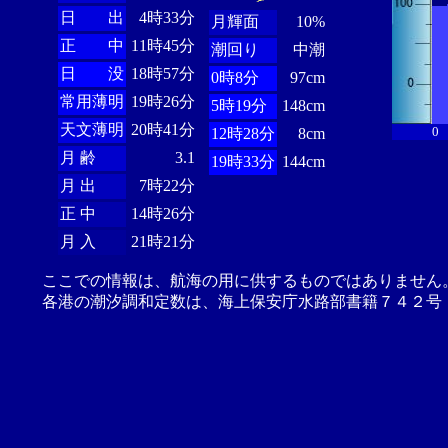
日 出
4時33分
月輝面
10%
正 中
11時45分
潮回り
中潮
日 没
18時57分
0時8分
97cm
常用薄明
19時26分
5時19分
148cm
天文薄明
20時41分
0
12時28分
8cm
月 齢
3.1
19時33分
144cm
月 出
7時22分
正 中
14時26分
月 入
21時21分
ここでの情報は、航海の用に供するものではありません
各港の潮汐調和定数は、海上保安庁水路部書籍７４２号