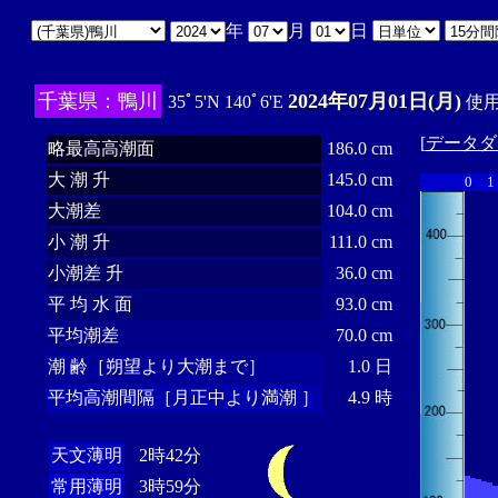
年
月
日
千葉県：鴨川
2024年07月01日(月)
35ﾟ5'N 140ﾟ6'E
使用
[
データダ
略最高高潮面
186.0 cm
大 潮 升
145.0 cm
0
1
大潮差
104.0 cm
小 潮 升
111.0 cm
小潮差 升
36.0 cm
平 均 水 面
93.0 cm
平均潮差
70.0 cm
潮 齢［朔望より大潮まで］
1.0 日
平均高潮間隔［月正中より満潮 ］
4.9 時
天文薄明
2時42分
常用薄明
3時59分