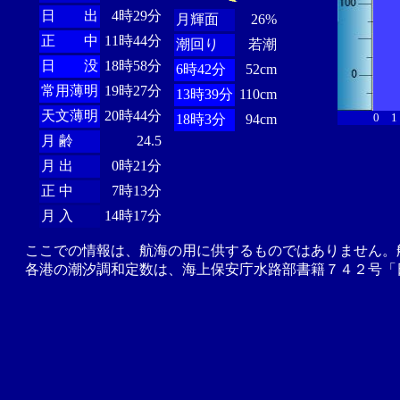
日 出
4時29分
月輝面
26%
正 中
11時44分
潮回り
若潮
日 没
18時58分
6時42分
52cm
常用薄明
19時27分
13時39分
110cm
天文薄明
20時44分
0
1
18時3分
94cm
月 齢
24.5
月 出
0時21分
正 中
7時13分
月 入
14時17分
ここでの情報は、航海の用に供するものではありません。
各港の潮汐調和定数は、海上保安庁水路部書籍７４２号「