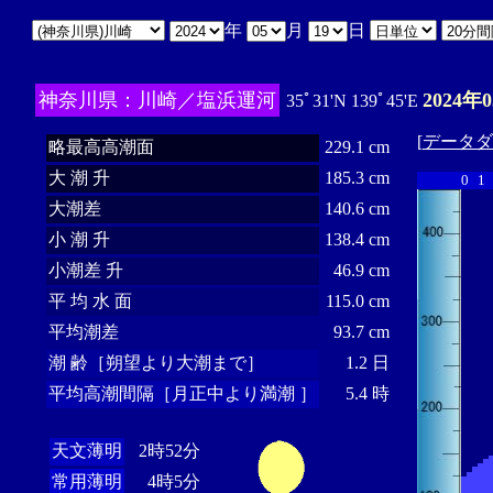
年
月
日
神奈川県：川崎／塩浜運河
2024年
35ﾟ31'N 139ﾟ45'E
[
データダ
略最高高潮面
229.1 cm
大 潮 升
185.3 cm
0
1
大潮差
140.6 cm
小 潮 升
138.4 cm
小潮差 升
46.9 cm
平 均 水 面
115.0 cm
平均潮差
93.7 cm
潮 齢［朔望より大潮まで］
1.2 日
平均高潮間隔［月正中より満潮 ］
5.4 時
天文薄明
2時52分
常用薄明
4時5分