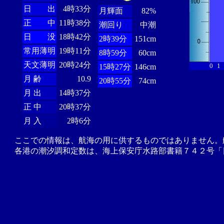
日 出
4時33分
月輝面
82%
正 中
11時38分
潮回り
中潮
日 没
18時42分
2時39分
151cm
常用薄明
19時11分
8時59分
60cm
天文薄明
20時24分
0
1
15時27分
146cm
月 齢
10.9
20時55分
74cm
月 出
14時37分
正 中
20時37分
月 入
2時6分
ここでの情報は、航海の用に供するものではありません。
各港の潮汐調和定数は、海上保安庁水路部書籍７４２号「