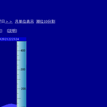
翌日
＞＞
月単位表示
潮位10分割
縦
] [
説明
]
9
20
21
22
23
24