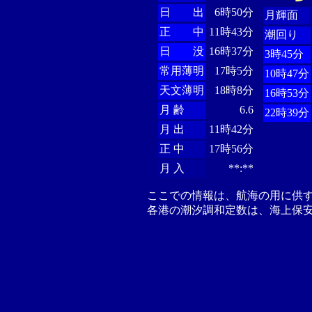
日 出
6時50分
月輝面
正 中
11時43分
潮回り
日 没
16時37分
3時45分
常用薄明
17時5分
10時47分
天文薄明
18時8分
16時53分
月 齢
6.6
22時39分
月 出
11時42分
正 中
17時56分
月 入
**:**
ここでの情報は、航海の用に供
各港の潮汐調和定数は、海上保