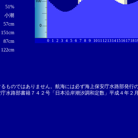
51%
小潮
57cm
151cm
0
1
2
3
4
5
6
7
8
9
10
11
12
13
14
15
16
17
18
1
87cm
122cm
するものではありません。航海には必ず海上保安庁水路部発行
安庁水路部書籍７４２号「日本沿岸潮汐調和定数」平成４年２