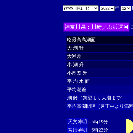
年
神奈川県：川崎／塩浜運河
略最高高潮面
大 潮 升
大潮差
小 潮 升
小潮差 升
平 均 水 面
平均潮差
潮 齢［朔望より大潮まで］
平均高潮間隔［月正中より満潮
天文薄明
5時19分
常用薄明
6時22分