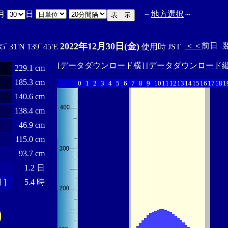
月
日
～
地方選択
～
2022年12月30日(金)
＜＜
前日
35ﾟ31'N 139ﾟ45'E
使用時 JST
[
データダウンロード横
] [
データダウンロード
229.1 cm
185.3 cm
0
1
2
3
4
5
6
7
8
9
10
11
12
13
14
15
16
17
18
1
140.6 cm
138.4 cm
46.9 cm
115.0 cm
93.7 cm
1.2 日
 ］
5.4 時