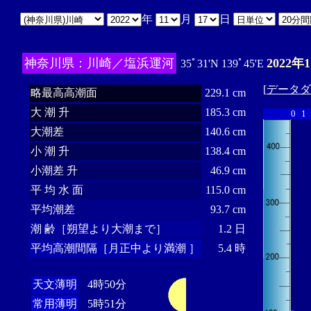
年
月
日
神奈川県：川崎／塩浜運河
2022年
35ﾟ31'N 139ﾟ45'E
[
データダ
略最高高潮面
229.1 cm
大 潮 升
185.3 cm
0
1
大潮差
140.6 cm
小 潮 升
138.4 cm
小潮差 升
46.9 cm
平 均 水 面
115.0 cm
平均潮差
93.7 cm
潮 齢［朔望より大潮まで］
1.2 日
平均高潮間隔［月正中より満潮 ］
5.4 時
天文薄明
4時50分
常用薄明
5時51分