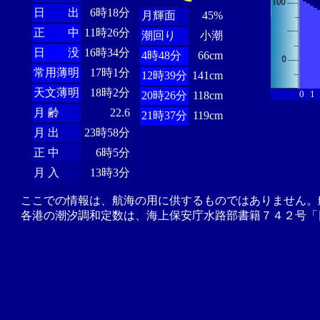
日 出
6時18分
月輝面
45%
正 中
11時26分
潮回り
小潮
日 没
16時34分
4時48分
66cm
常用薄明
17時1分
12時39分
141cm
天文薄明
18時2分
0
1
20時26分
118cm
月 齢
22.6
21時37分
119cm
月 出
23時58分
正 中
6時5分
月 入
13時3分
ここでの情報は、航海の用に供するものではありません。
各港の潮汐調和定数は、海上保安庁水路部書籍７４２号「