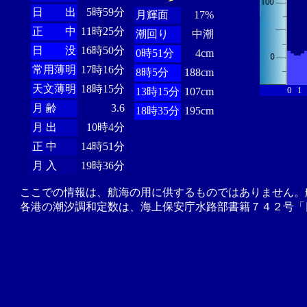
日 出
5時59分
月輝面
17%
正 中
11時25分
潮回り
中潮
日 没
16時50分
0時51分
4cm
常用薄明
17時16分
8時5分
188cm
天文薄明
18時15分
0
1
13時15分
107cm
月 齢
3.6
18時35分
195cm
月 出
10時4分
正 中
14時51分
月 入
19時36分
ここでの情報は、航海の用に供するものではありません。
各港の潮汐調和定数は、海上保安庁水路部書籍７４２号「