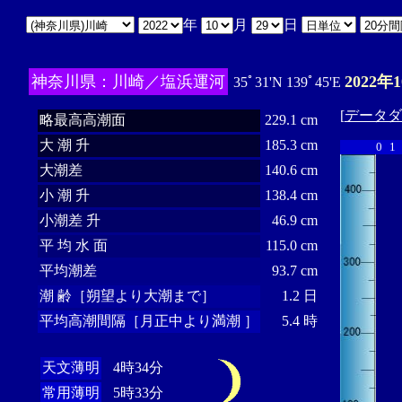
年
月
日
神奈川県：川崎／塩浜運河
2022年
35ﾟ31'N 139ﾟ45'E
[
データダ
略最高高潮面
229.1 cm
大 潮 升
185.3 cm
0
1
大潮差
140.6 cm
小 潮 升
138.4 cm
小潮差 升
46.9 cm
平 均 水 面
115.0 cm
平均潮差
93.7 cm
潮 齢［朔望より大潮まで］
1.2 日
平均高潮間隔［月正中より満潮 ］
5.4 時
天文薄明
4時34分
常用薄明
5時33分