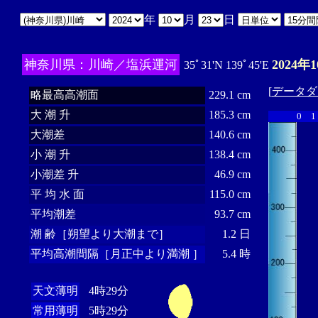
年
月
日
神奈川県：川崎／塩浜運河
2024年
35ﾟ31'N 139ﾟ45'E
[
データダ
略最高高潮面
229.1 cm
大 潮 升
185.3 cm
0
1
大潮差
140.6 cm
小 潮 升
138.4 cm
小潮差 升
46.9 cm
平 均 水 面
115.0 cm
平均潮差
93.7 cm
潮 齢［朔望より大潮まで］
1.2 日
平均高潮間隔［月正中より満潮 ］
5.4 時
天文薄明
4時29分
常用薄明
5時29分