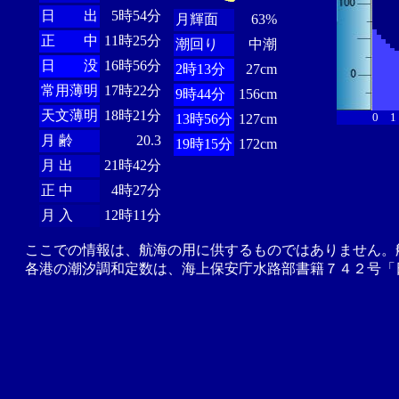
日 出
5時54分
月輝面
63%
正 中
11時25分
潮回り
中潮
日 没
16時56分
2時13分
27cm
常用薄明
17時22分
9時44分
156cm
天文薄明
18時21分
0
1
13時56分
127cm
月 齢
20.3
19時15分
172cm
月 出
21時42分
正 中
4時27分
月 入
12時11分
ここでの情報は、航海の用に供するものではありません。
各港の潮汐調和定数は、海上保安庁水路部書籍７４２号「