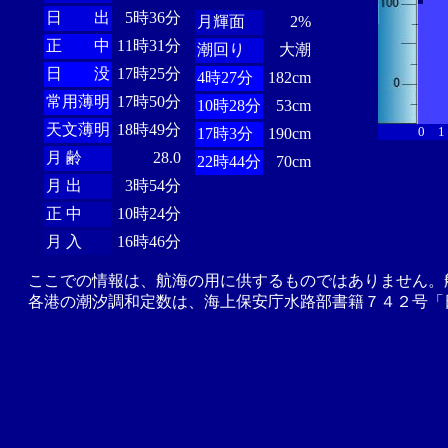
日 出
5時36分
月輝面
2%
正 中
11時31分
潮回り
大潮
日 没
17時25分
4時27分
182cm
常用薄明
17時50分
10時28分
53cm
天文薄明
18時49分
0
1
17時3分
190cm
月 齢
28.0
22時44分
70cm
月 出
3時54分
正 中
10時24分
月 入
16時46分
ここでの情報は、航海の用に供するものではありません。
各港の潮汐調和定数は、海上保安庁水路部書籍７４２号「