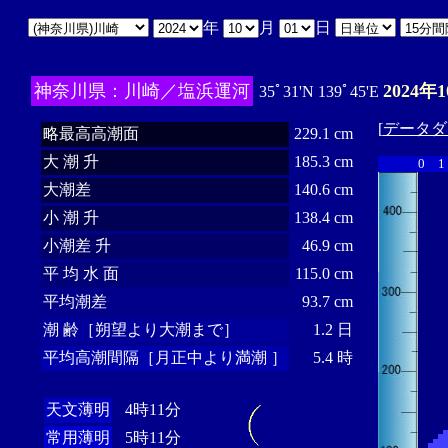
年
月
日
神奈川県：川崎／塩浜運河
2024年
35ﾟ31'N 139ﾟ45'E
[
データダ
略最高高潮面
229.1 cm
大 潮 升
185.3 cm
0
1
大潮差
140.6 cm
小 潮 升
138.4 cm
小潮差 升
46.9 cm
平 均 水 面
115.0 cm
平均潮差
93.7 cm
潮 齢［朔望より大潮まで］
1.2 日
平均高潮間隔［月正中より満潮 ］
5.4 時
天文薄明
4時11分
常用薄明
5時11分