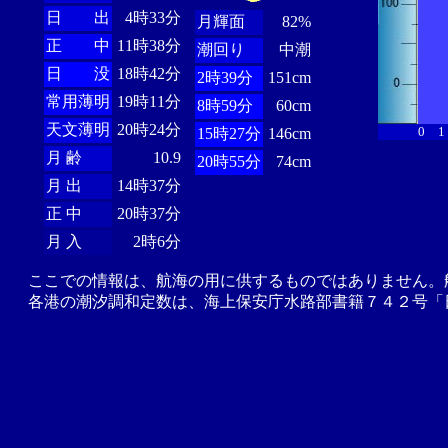
日 出
4時33分
月輝面
82%
正 中
11時38分
潮回り
中潮
日 没
18時42分
2時39分
151cm
常用薄明
19時11分
8時59分
60cm
天文薄明
20時24分
0
1
15時27分
146cm
月 齢
10.9
20時55分
74cm
月 出
14時37分
正 中
20時37分
月 入
2時6分
ここでの情報は、航海の用に供するものではありません。
各港の潮汐調和定数は、海上保安庁水路部書籍７４２号「