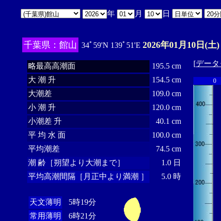
年
月
日
千葉県：館山
2026年01月10日(土)
34ﾟ59'N 139ﾟ51'E
[
データ
略最高高潮面
195.5 cm
大 潮 升
154.5 cm
0
大潮差
109.0 cm
小 潮 升
120.0 cm
小潮差 升
40.1 cm
平 均 水 面
100.0 cm
平均潮差
74.5 cm
潮 齢［朔望より大潮まで］
1.0 日
平均高潮間隔［月正中より満潮 ］
5.0 時
天文薄明
5時19分
常用薄明
6時21分