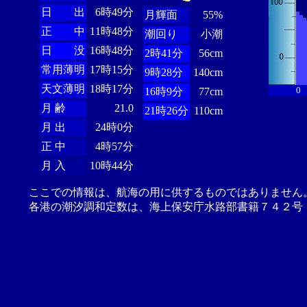
日 出
6時49分
月輝面
55%
正 中
11時48分
潮回り
小潮
日 没
16時48分
2時41分
56cm
常用薄明
17時15分
9時28分
140cm
天文薄明
18時17分
0
16時9分
77cm
月 齢
21.0
21時26分
110cm
月 出
24時0分
正 中
4時57分
月 入
10時44分
ここでの情報は、航海の用に供するものではありません
各港の潮汐調和定数は、海上保安庁水路部書籍７４２号