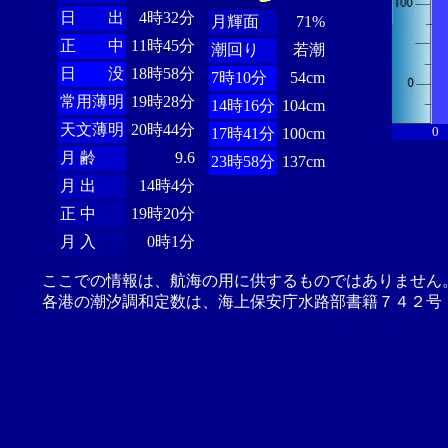
日 出
4時32分
月輝面
71%
正 中
11時45分
潮回り
若潮
日 没
18時58分
7時10分
54cm
常用薄明
19時28分
14時16分
104cm
天文薄明
20時44分
0
17時41分
100cm
月 齢
9.6
23時58分
137cm
月 出
14時4分
正 中
19時20分
月 入
0時1分
ここでの情報は、航海の用に供するものではありません
各港の潮汐調和定数は、海上保安庁水路部書籍７４２号