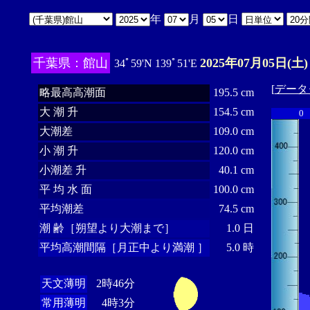
年
月
日
千葉県：館山
2025年07月05日(土)
34ﾟ59'N 139ﾟ51'E
[
データ
略最高高潮面
195.5 cm
大 潮 升
154.5 cm
0
大潮差
109.0 cm
小 潮 升
120.0 cm
小潮差 升
40.1 cm
平 均 水 面
100.0 cm
平均潮差
74.5 cm
潮 齢［朔望より大潮まで］
1.0 日
平均高潮間隔［月正中より満潮 ］
5.0 時
天文薄明
2時46分
常用薄明
4時3分