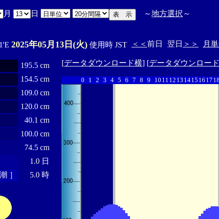
月
日
～
地方選択
～
2025年05月13日(火)
＜＜
前日
翌日
＞＞
月単
1'E
使用時 JST
[
データダウンロード横
] [
データダウンロー
195.5 cm
154.5 cm
0
1
2
3
4
5
6
7
8
9
10
11
12
13
14
15
16
17
1
109.0 cm
120.0 cm
40.1 cm
100.0 cm
74.5 cm
1.0 日
潮 ］
5.0 時