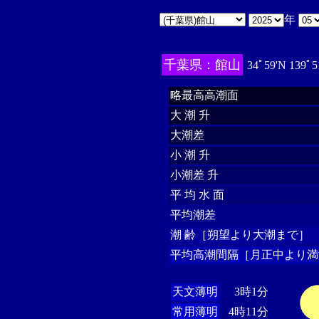
年
千葉県：館山
34ﾟ59'N 139ﾟ5
略最高高潮面
大 潮 升
大潮差
小 潮 升
小潮差 升
平 均 水 面
平均潮差
潮 齢［朔望より大潮まで］
平均高潮間隔［月正中より満
天文薄明
3時1分
常用薄明
4時11分