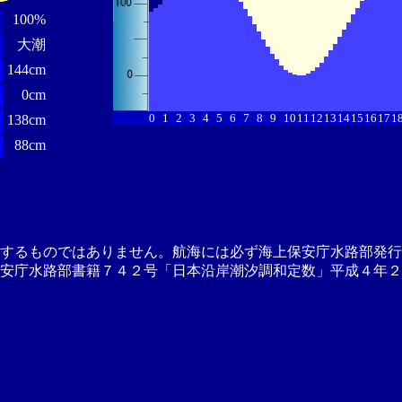
100%
大潮
144cm
分
0cm
0
1
2
3
4
5
6
7
8
9
10
11
12
13
14
15
16
17
1
分
138cm
分
88cm
供するものではありません。航海には必ず海上保安庁水路部発行
安庁水路部書籍７４２号「日本沿岸潮汐調和定数」平成４年２