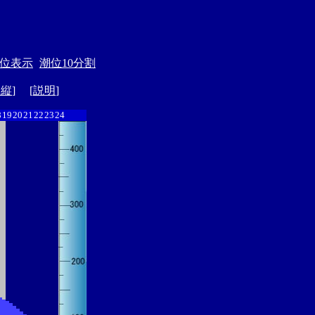
位表示
潮位10分割
ド縦
] [
説明
]
8
19
20
21
22
23
24