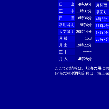
日 出
4時39分
月輝面
正 中
11時37分
潮回り
日 没
18時36分
4時5分
常用薄明
19時4分
11時4
天文薄明
20時14分
18時5
月 齢
15.3
23時7
月 出
19時22分
正 中
**:**
月 入
4時28分
ここでの情報は、航海の用に
各港の潮汐調和定数は、海上保