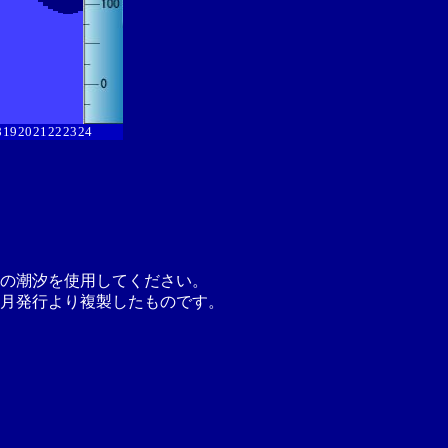
8
19
20
21
22
23
24
の潮汐を使用してください。
月発行より複製したものです。