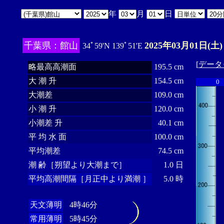
年
月
日
千葉県：館山
2025年03月01日(土)
34ﾟ59'N 139ﾟ51'E
[
データ
略最高高潮面
195.5 cm
大 潮 升
154.5 cm
0
大潮差
109.0 cm
小 潮 升
120.0 cm
小潮差 升
40.1 cm
平 均 水 面
100.0 cm
平均潮差
74.5 cm
潮 齢［朔望より大潮まで］
1.0 日
平均高潮間隔［月正中より満潮 ］
5.0 時
天文薄明
4時46分
常用薄明
5時45分