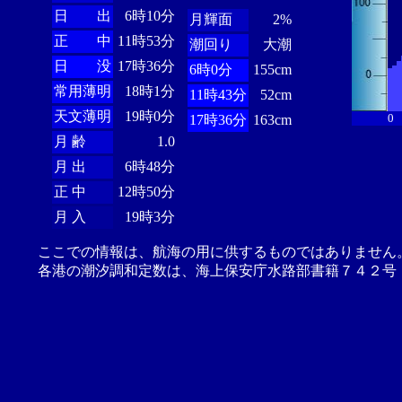
日 出
6時10分
月輝面
2%
正 中
11時53分
潮回り
大潮
日 没
17時36分
6時0分
155cm
常用薄明
18時1分
11時43分
52cm
天文薄明
19時0分
0
17時36分
163cm
月 齢
1.0
月 出
6時48分
正 中
12時50分
月 入
19時3分
ここでの情報は、航海の用に供するものではありません
各港の潮汐調和定数は、海上保安庁水路部書籍７４２号