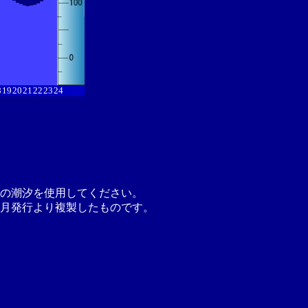
8
19
20
21
22
23
24
の潮汐を使用してください。
月発行より複製したものです。