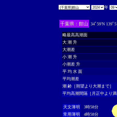
年
千葉県：館山
34ﾟ59'N 139ﾟ5
略最高高潮面
大 潮 升
大潮差
小 潮 升
小潮差 升
平 均 水 面
平均潮差
潮 齢［朔望より大潮まで］
平均高潮間隔［月正中より満
天文薄明
3時58分
常用薄明
4時58分