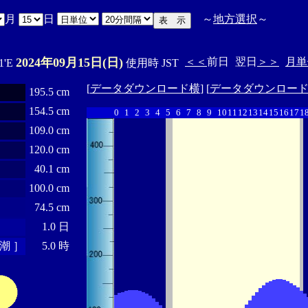
月
日
～
地方選択
～
2024年09月15日(日)
＜＜
前日
翌日
＞＞
月単
1'E
使用時 JST
[
データダウンロード横
] [
データダウンロー
195.5 cm
154.5 cm
0
1
2
3
4
5
6
7
8
9
10
11
12
13
14
15
16
17
1
109.0 cm
120.0 cm
40.1 cm
100.0 cm
74.5 cm
1.0 日
潮 ］
5.0 時