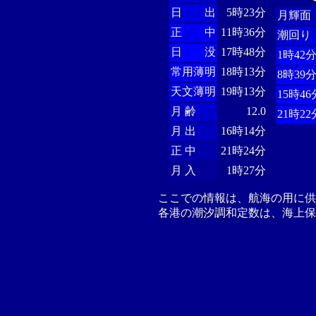
日 出
5時23分
月輝面
正 中
11時36分
潮回り
日 没
17時48分
1時42
常用薄明
18時13分
8時39
天文薄明
19時13分
15時46
月 齢
12.0
21時22
月 出
16時14分
正 中
21時24分
月 入
1時27分
ここでの情報は、航海の用に
各港の潮汐調和定数は、海上保