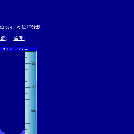
位表示
潮位10分割
ド縦
] [
説明
]
8
19
20
21
22
23
24