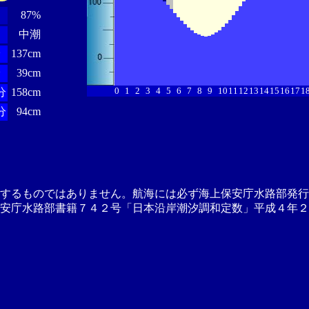
87%
中潮
分
137cm
分
39cm
0
1
2
3
4
5
6
7
8
9
10
11
12
13
14
15
16
17
1
分
158cm
分
94cm
供するものではありません。航海には必ず海上保安庁水路部発行
安庁水路部書籍７４２号「日本沿岸潮汐調和定数」平成４年２