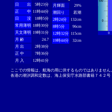
日 出
5時23分
月輝面
29%
正 中
11時44分
潮回り
若潮
日 没
18時5分
2時24分
132cm
常用薄明
18時30分
8時5分
96cm
天文薄明
19時31分
0
12時32分
115cm
月 齢
24.7
19時44分
32cm
月 出
2時38分
正 中
7時36分
月 入
12時41分
ここでの情報は、航海の用に供するものではありません
各港の潮汐調和定数は、海上保安庁水路部書籍７４２号