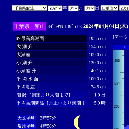
年
月
日
千葉県：館山
2024年04月04日(木)
34ﾟ59'N 139ﾟ51'E
[
データ
略最高高潮面
195.5 cm
大 潮 升
154.5 cm
0
大潮差
109.0 cm
小 潮 升
120.0 cm
小潮差 升
40.1 cm
平 均 水 面
100.0 cm
平均潮差
74.5 cm
潮 齢［朔望より大潮まで］
1.0 日
平均高潮間隔［月正中より満潮 ］
5.0 時
天文薄明
3時57分
常用薄明
4時58分