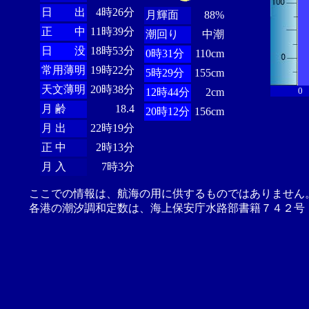
日 出
4時26分
月輝面
88%
正 中
11時39分
潮回り
中潮
日 没
18時53分
0時31分
110cm
常用薄明
19時22分
5時29分
155cm
天文薄明
20時38分
0
12時44分
2cm
月 齢
18.4
20時12分
156cm
月 出
22時19分
正 中
2時13分
月 入
7時3分
ここでの情報は、航海の用に供するものではありません
各港の潮汐調和定数は、海上保安庁水路部書籍７４２号