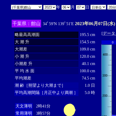
年
月
日
千葉県：館山
2023年06月07日(水)
34ﾟ59'N 139ﾟ51'E
[
データ
略最高高潮面
195.5 cm
大 潮 升
154.5 cm
0
大潮差
109.0 cm
小 潮 升
120.0 cm
小潮差 升
40.1 cm
平 均 水 面
100.0 cm
平均潮差
74.5 cm
潮 齢［朔望より大潮まで］
1.0 日
平均高潮間隔［月正中より満潮 ］
5.0 時
天文薄明
2時41分
常用薄明
3時57分