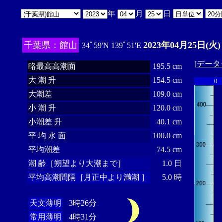
年
月
日
千葉県：館山
2023年04月25日(火)
34ﾟ59'N 139ﾟ51'E
[
データ
略最高高潮面
195.5 cm
大 潮 升
154.5 cm
0
大潮差
109.0 cm
小 潮 升
120.0 cm
小潮差 升
40.1 cm
平 均 水 面
100.0 cm
平均潮差
74.5 cm
潮 齢［朔望より大潮まで］
1.0 日
平均高潮間隔［月正中より満潮 ］
5.0 時
天文薄明
3時26分
常用薄明
4時31分