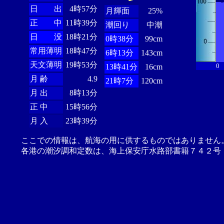
日 出
4時57分
月輝面
25%
正 中
11時39分
潮回り
中潮
日 没
18時21分
0時38分
99cm
常用薄明
18時47分
6時13分
143cm
天文薄明
19時53分
0
13時41分
16cm
月 齢
4.9
21時7分
120cm
月 出
8時13分
正 中
15時56分
月 入
23時39分
ここでの情報は、航海の用に供するものではありません
各港の潮汐調和定数は、海上保安庁水路部書籍７４２号