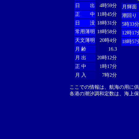
日 出
4時59分
月輝面
正 中
11時45分
潮回り
日 没
18時31分
5時33
常用薄明
18時58分
12時17
天文薄明
20時4分
18時57
月 齢
16.3
月 出
20時12分
正 中
1時17分
月 入
7時2分
ここでの情報は、航海の用に
各港の潮汐調和定数は、海上保