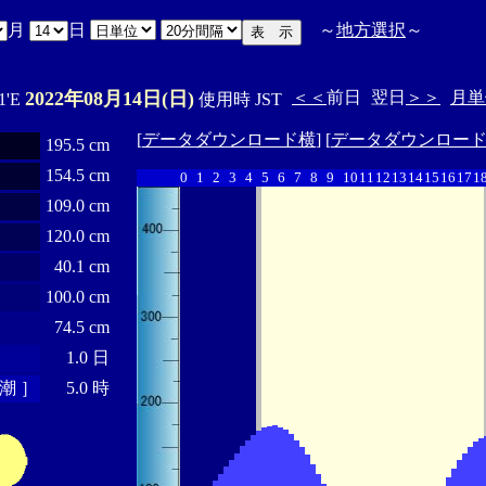
月
日
～
地方選択
～
2022年08月14日(日)
＜＜
前日
翌日
＞＞
月単
1'E
使用時 JST
[
データダウンロード横
] [
データダウンロー
195.5 cm
154.5 cm
0
1
2
3
4
5
6
7
8
9
10
11
12
13
14
15
16
17
1
109.0 cm
120.0 cm
40.1 cm
100.0 cm
74.5 cm
1.0 日
潮 ］
5.0 時