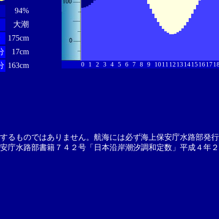
94%
大潮
分
175cm
分
17cm
0
1
2
3
4
5
6
7
8
9
10
11
12
13
14
15
16
17
1
分
163cm
供するものではありません。航海には必ず海上保安庁水路部発行
安庁水路部書籍７４２号「日本沿岸潮汐調和定数」平成４年２