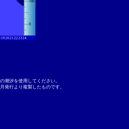
8
19
20
21
22
23
24
の潮汐を使用してください。
月発行より複製したものです。