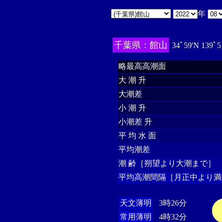
年
千葉県：館山
34ﾟ59'N 139ﾟ5
略最高高潮面
大 潮 升
大潮差
小 潮 升
小潮差 升
平 均 水 面
平均潮差
潮 齢［朔望より大潮まで］
平均高潮間隔［月正中より満
天文薄明
3時26分
常用薄明
4時32分