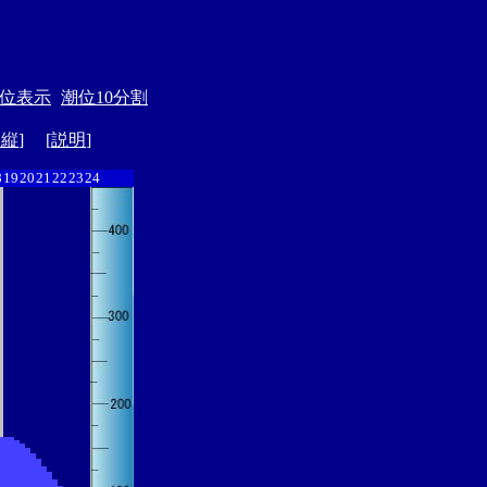
位表示
潮位10分割
ド縦
] [
説明
]
8
19
20
21
22
23
24