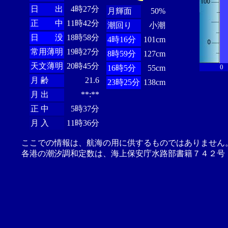
日 出
4時27分
月輝面
50%
正 中
11時42分
潮回り
小潮
日 没
18時58分
4時16分
101cm
常用薄明
19時27分
8時59分
127cm
天文薄明
20時45分
0
16時5分
55cm
月 齢
21.6
23時25分
138cm
月 出
**:**
正 中
5時37分
月 入
11時36分
ここでの情報は、航海の用に供するものではありません
各港の潮汐調和定数は、海上保安庁水路部書籍７４２号