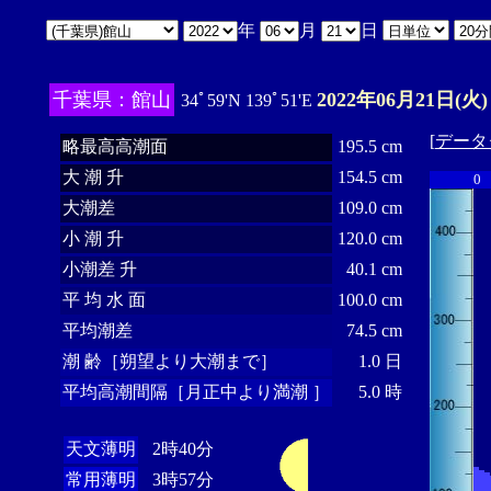
年
月
日
千葉県：館山
2022年06月21日(火)
34ﾟ59'N 139ﾟ51'E
[
データ
略最高高潮面
195.5 cm
大 潮 升
154.5 cm
0
大潮差
109.0 cm
小 潮 升
120.0 cm
小潮差 升
40.1 cm
平 均 水 面
100.0 cm
平均潮差
74.5 cm
潮 齢［朔望より大潮まで］
1.0 日
平均高潮間隔［月正中より満潮 ］
5.0 時
天文薄明
2時40分
常用薄明
3時57分