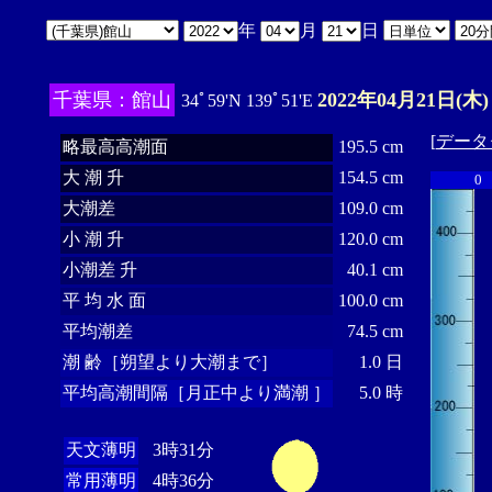
年
月
日
千葉県：館山
2022年04月21日(木)
34ﾟ59'N 139ﾟ51'E
[
データ
略最高高潮面
195.5 cm
大 潮 升
154.5 cm
0
大潮差
109.0 cm
小 潮 升
120.0 cm
小潮差 升
40.1 cm
平 均 水 面
100.0 cm
平均潮差
74.5 cm
潮 齢［朔望より大潮まで］
1.0 日
平均高潮間隔［月正中より満潮 ］
5.0 時
天文薄明
3時31分
常用薄明
4時36分