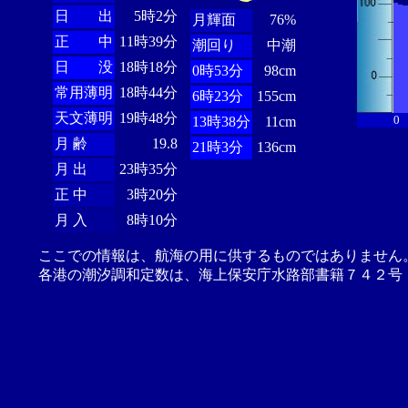
日 出
5時2分
月輝面
76%
正 中
11時39分
潮回り
中潮
日 没
18時18分
0時53分
98cm
常用薄明
18時44分
6時23分
155cm
天文薄明
19時48分
0
13時38分
11cm
月 齢
19.8
21時3分
136cm
月 出
23時35分
正 中
3時20分
月 入
8時10分
ここでの情報は、航海の用に供するものではありません
各港の潮汐調和定数は、海上保安庁水路部書籍７４２号