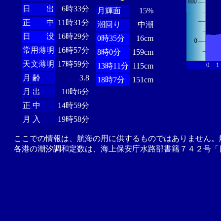
日 出
6時33分
月輝面
15%
正 中
11時31分
潮回り
中潮
日 没
16時29分
0時35分
16cm
常用薄明
16時57分
8時0分
159cm
天文薄明
17時59分
0
1
13時11分
115cm
月 齢
3.8
18時7分
151cm
月 出
10時6分
正 中
14時59分
月 入
19時58分
ここでの情報は、航海の用に供するものではありません。
各港の潮汐調和定数は、海上保安庁水路部書籍７４２号「