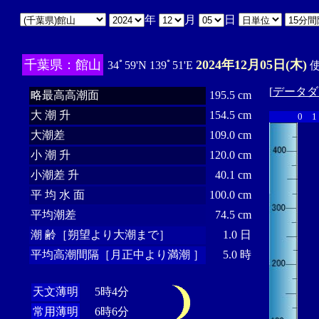
年
月
日
千葉県：館山
2024年12月05日(木)
34ﾟ59'N 139ﾟ51'E
使
[
データダ
略最高高潮面
195.5 cm
大 潮 升
154.5 cm
0
1
大潮差
109.0 cm
小 潮 升
120.0 cm
小潮差 升
40.1 cm
平 均 水 面
100.0 cm
平均潮差
74.5 cm
潮 齢［朔望より大潮まで］
1.0 日
平均高潮間隔［月正中より満潮 ］
5.0 時
天文薄明
5時4分
常用薄明
6時6分