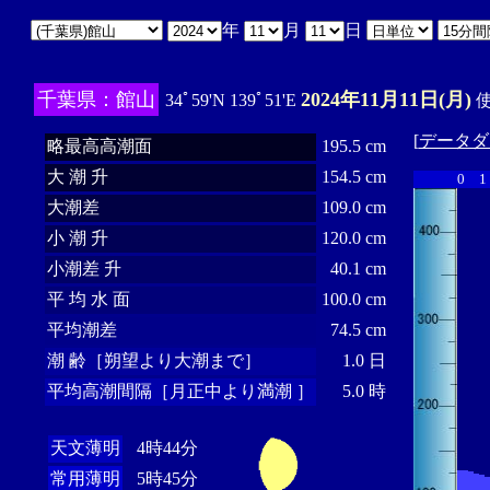
年
月
日
千葉県：館山
2024年11月11日(月)
34ﾟ59'N 139ﾟ51'E
使
[
データダ
略最高高潮面
195.5 cm
大 潮 升
154.5 cm
0
1
大潮差
109.0 cm
小 潮 升
120.0 cm
小潮差 升
40.1 cm
平 均 水 面
100.0 cm
平均潮差
74.5 cm
潮 齢［朔望より大潮まで］
1.0 日
平均高潮間隔［月正中より満潮 ］
5.0 時
天文薄明
4時44分
常用薄明
5時45分