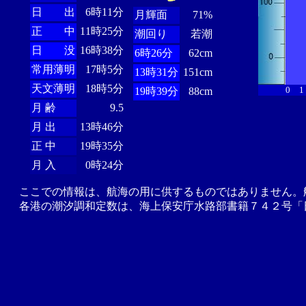
日 出
6時11分
月輝面
71%
正 中
11時25分
潮回り
若潮
日 没
16時38分
6時26分
62cm
常用薄明
17時5分
13時31分
151cm
天文薄明
18時5分
0
1
19時39分
88cm
月 齢
9.5
月 出
13時46分
正 中
19時35分
月 入
0時24分
ここでの情報は、航海の用に供するものではありません。
各港の潮汐調和定数は、海上保安庁水路部書籍７４２号「