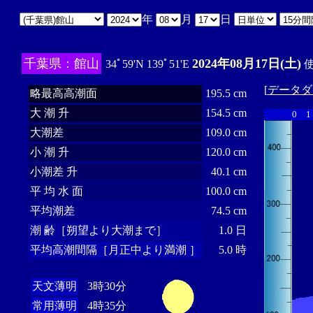
年
月
日
千葉県：館山
2024年08月17日(土)
34ﾟ59'N 139ﾟ51'E
使
[
データダ
略最高高潮面
195.5 cm
大 潮 升
154.5 cm
0
1
大潮差
109.0 cm
小 潮 升
120.0 cm
小潮差 升
40.1 cm
平 均 水 面
100.0 cm
平均潮差
74.5 cm
潮 齢［朔望より大潮まで］
1.0 日
平均高潮間隔［月正中より満潮 ］
5.0 時
天文薄明
3時30分
常用薄明
4時35分