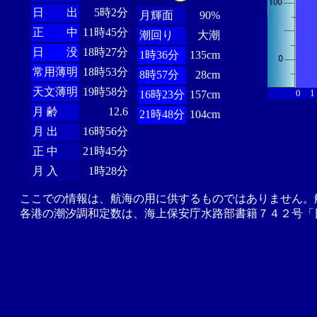
日 出
5時2分
月輝面
90%
正 中
11時45分
潮回り
大潮
日 没
18時27分
1時36分
135cm
常用薄明
18時53分
8時57分
28cm
天文薄明
19時58分
0
1
16時23分
157cm
月 齢
12.6
21時48分
104cm
月 出
16時56分
正 中
21時45分
月 入
1時28分
ここでの情報は、航海の用に供するものではありません。
各港の潮汐調和定数は、海上保安庁水路部書籍７４２号「