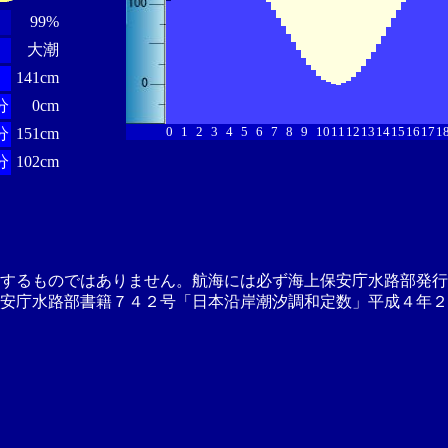
99%
大潮
141cm
分
0cm
0
1
2
3
4
5
6
7
8
9
10
11
12
13
14
15
16
17
1
分
151cm
分
102cm
供するものではありません。航海には必ず海上保安庁水路部発行
安庁水路部書籍７４２号「日本沿岸潮汐調和定数」平成４年２