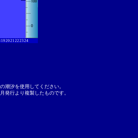
8
19
20
21
22
23
24
の潮汐を使用してください。
月発行より複製したものです。