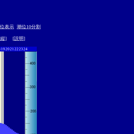
位表示
潮位10分割
ド縦
] [
説明
]
8
19
20
21
22
23
24