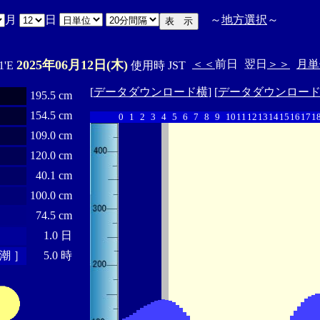
月
日
～
地方選択
～
2025年06月12日(木)
＜＜
前日
翌日
＞＞
月単
1'E
使用時 JST
[
データダウンロード横
] [
データダウンロー
195.5 cm
154.5 cm
0
1
2
3
4
5
6
7
8
9
10
11
12
13
14
15
16
17
1
109.0 cm
120.0 cm
40.1 cm
100.0 cm
74.5 cm
1.0 日
潮 ］
5.0 時