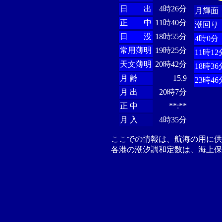
日 出
4時26分
月輝面
正 中
11時40分
潮回り
日 没
18時55分
4時0分
常用薄明
19時25分
11時12
天文薄明
20時42分
18時36
月 齢
15.9
23時46
月 出
20時7分
正 中
**:**
月 入
4時35分
ここでの情報は、航海の用に
各港の潮汐調和定数は、海上保