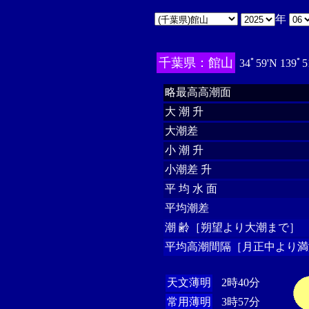
年
千葉県：館山
34ﾟ59'N 139ﾟ5
略最高高潮面
大 潮 升
大潮差
小 潮 升
小潮差 升
平 均 水 面
平均潮差
潮 齢［朔望より大潮まで］
平均高潮間隔［月正中より満
天文薄明
2時40分
常用薄明
3時57分