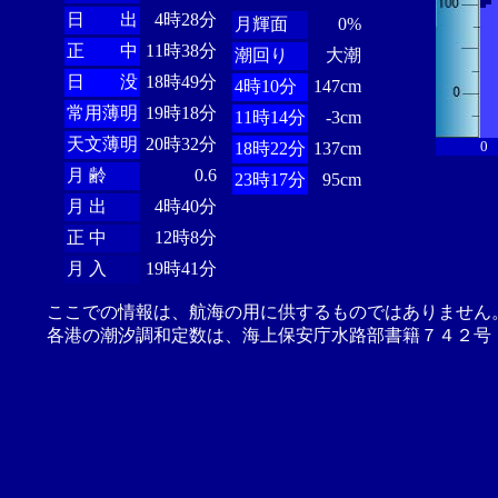
日 出
4時28分
月輝面
0%
正 中
11時38分
潮回り
大潮
日 没
18時49分
4時10分
147cm
常用薄明
19時18分
11時14分
-3cm
天文薄明
20時32分
0
18時22分
137cm
月 齢
0.6
23時17分
95cm
月 出
4時40分
正 中
12時8分
月 入
19時41分
ここでの情報は、航海の用に供するものではありません
各港の潮汐調和定数は、海上保安庁水路部書籍７４２号