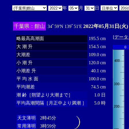
年
月
日
千葉県：館山
2022年05月31日(火)
34ﾟ59'N 139ﾟ51'E
[
データ
略最高高潮面
195.5 cm
大 潮 升
154.5 cm
0
大潮差
109.0 cm
小 潮 升
120.0 cm
小潮差 升
40.1 cm
平 均 水 面
100.0 cm
平均潮差
74.5 cm
潮 齢［朔望より大潮まで］
1.0 日
平均高潮間隔［月正中より満潮 ］
5.0 時
天文薄明
2時45分
常用薄明
3時59分