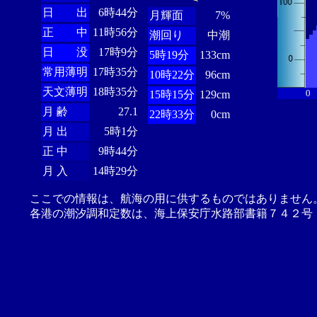
日 出
6時44分
月輝面
7%
正 中
11時56分
潮回り
中潮
日 没
17時9分
5時19分
133cm
常用薄明
17時35分
10時22分
96cm
天文薄明
18時35分
0
15時15分
129cm
月 齢
27.1
22時33分
0cm
月 出
5時1分
正 中
9時44分
月 入
14時29分
ここでの情報は、航海の用に供するものではありません
各港の潮汐調和定数は、海上保安庁水路部書籍７４２号