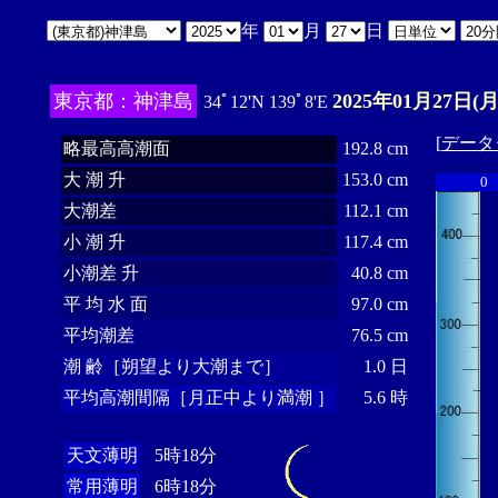
年
月
日
東京都：神津島
2025年01月27日(月
34ﾟ12'N 139ﾟ8'E
[
データ
略最高高潮面
192.8 cm
大 潮 升
153.0 cm
0
大潮差
112.1 cm
小 潮 升
117.4 cm
小潮差 升
40.8 cm
平 均 水 面
97.0 cm
平均潮差
76.5 cm
潮 齢［朔望より大潮まで］
1.0 日
平均高潮間隔［月正中より満潮 ］
5.6 時
天文薄明
5時18分
常用薄明
6時18分