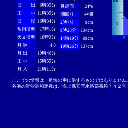
日 出
6時35分
月輝面
24%
正 中
11時35分
潮回り
中潮
日 没
16時34分
2時7分
9cm
常用薄明
17時1分
9時28分
134cm
天文薄明
18時3分
0
14時19分
99cm
月 齢
4.8
19時26分
137cm
月 出
10時46分
正 中
15時55分
月 入
21時11分
ここでの情報は、航海の用に供するものではありません
各港の潮汐調和定数は、海上保安庁水路部書籍７４２号