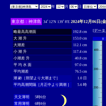
年
月
日
東京都：神津島
2024年12月06日(金
34ﾟ12'N 139ﾟ8'E
[
データ
略最高高潮面
192.8 cm
大 潮 升
153.0 cm
0
大潮差
112.1 cm
小 潮 升
117.4 cm
小潮差 升
40.8 cm
平 均 水 面
97.0 cm
平均潮差
76.5 cm
潮 齢［朔望より大潮まで］
1.0 日
平均高潮間隔［月正中より満潮 ］
5.6 時
天文薄明
5時6分
常用薄明
6時8分