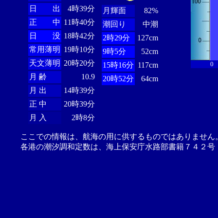
日 出
4時39分
月輝面
82%
正 中
11時40分
潮回り
中潮
日 没
18時42分
2時29分
127cm
常用薄明
19時10分
9時5分
52cm
天文薄明
20時20分
0
15時16分
117cm
月 齢
10.9
20時52分
64cm
月 出
14時39分
正 中
20時39分
月 入
2時8分
ここでの情報は、航海の用に供するものではありません
各港の潮汐調和定数は、海上保安庁水路部書籍７４２号