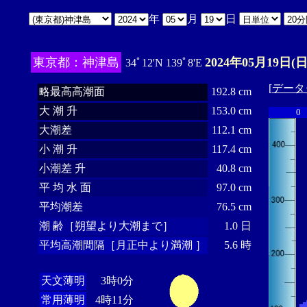
年
月
日
東京都：神津島
2024年05月19日(日
34ﾟ12'N 139ﾟ8'E
[
データ
略最高高潮面
192.8 cm
大 潮 升
153.0 cm
0
大潮差
112.1 cm
小 潮 升
117.4 cm
小潮差 升
40.8 cm
平 均 水 面
97.0 cm
平均潮差
76.5 cm
潮 齢［朔望より大潮まで］
1.0 日
平均高潮間隔［月正中より満潮 ］
5.6 時
天文薄明
3時0分
常用薄明
4時11分