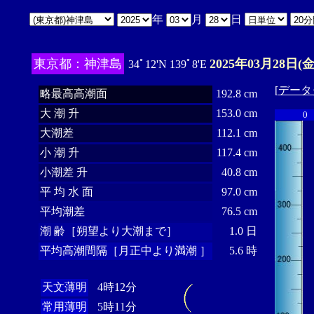
年
月
日
東京都：神津島
2025年03月28日(金
34ﾟ12'N 139ﾟ8'E
[
データ
略最高高潮面
192.8 cm
大 潮 升
153.0 cm
0
大潮差
112.1 cm
小 潮 升
117.4 cm
小潮差 升
40.8 cm
平 均 水 面
97.0 cm
平均潮差
76.5 cm
潮 齢［朔望より大潮まで］
1.0 日
平均高潮間隔［月正中より満潮 ］
5.6 時
天文薄明
4時12分
常用薄明
5時11分