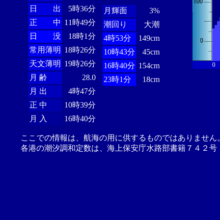
日 出
5時36分
月輝面
3%
正 中
11時49分
潮回り
大潮
日 没
18時1分
4時53分
149cm
常用薄明
18時26分
10時43分
45cm
天文薄明
19時26分
0
16時40分
154cm
月 齢
28.0
23時1分
18cm
月 出
4時47分
正 中
10時39分
月 入
16時40分
ここでの情報は、航海の用に供するものではありません
各港の潮汐調和定数は、海上保安庁水路部書籍７４２号