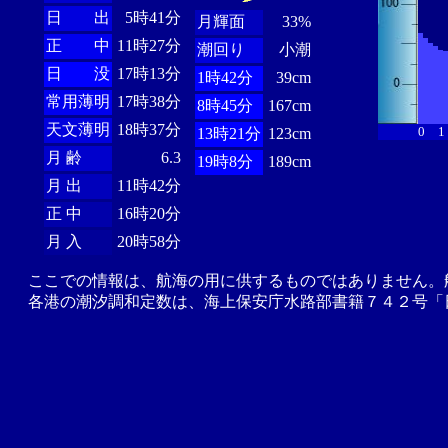
日 出
5時41分
月輝面
33%
正 中
11時27分
潮回り
小潮
日 没
17時13分
1時42分
39cm
常用薄明
17時38分
8時45分
167cm
天文薄明
18時37分
0
1
13時21分
123cm
月 齢
6.3
19時8分
189cm
月 出
11時42分
正 中
16時20分
月 入
20時58分
ここでの情報は、航海の用に供するものではありません。
各港の潮汐調和定数は、海上保安庁水路部書籍７４２号「