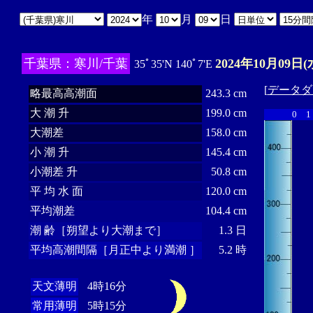
年
月
日
千葉県：寒川/千葉
2024年10月09日(
35ﾟ35'N 140ﾟ7'E
[
データダ
略最高高潮面
243.3 cm
大 潮 升
199.0 cm
0
1
大潮差
158.0 cm
小 潮 升
145.4 cm
小潮差 升
50.8 cm
平 均 水 面
120.0 cm
平均潮差
104.4 cm
潮 齢［朔望より大潮まで］
1.3 日
平均高潮間隔［月正中より満潮 ］
5.2 時
天文薄明
4時16分
常用薄明
5時15分