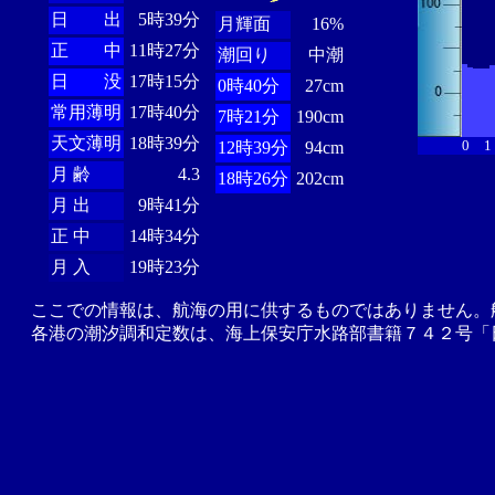
日 出
5時39分
月輝面
16%
正 中
11時27分
潮回り
中潮
日 没
17時15分
0時40分
27cm
常用薄明
17時40分
7時21分
190cm
天文薄明
18時39分
0
1
12時39分
94cm
月 齢
4.3
18時26分
202cm
月 出
9時41分
正 中
14時34分
月 入
19時23分
ここでの情報は、航海の用に供するものではありません。
各港の潮汐調和定数は、海上保安庁水路部書籍７４２号「