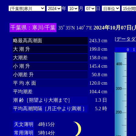
年
月
日
千葉県：寒川/千葉
2024年10月07日(
35ﾟ35'N 140ﾟ7'E
[
データダ
略最高高潮面
243.3 cm
大 潮 升
199.0 cm
0
1
大潮差
158.0 cm
小 潮 升
145.4 cm
小潮差 升
50.8 cm
平 均 水 面
120.0 cm
平均潮差
104.4 cm
潮 齢［朔望より大潮まで］
1.3 日
平均高潮間隔［月正中より満潮 ］
5.2 時
天文薄明
4時15分
常用薄明
5時14分