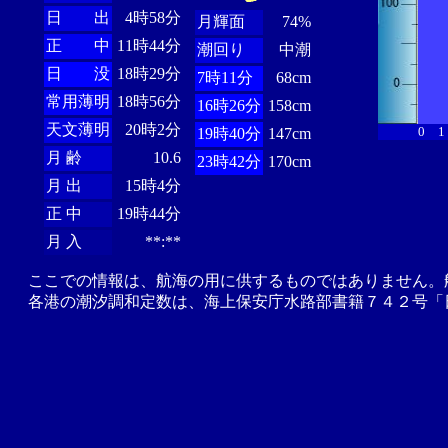
日 出
4時58分
月輝面
74%
正 中
11時44分
潮回り
中潮
日 没
18時29分
7時11分
68cm
常用薄明
18時56分
16時26分
158cm
天文薄明
20時2分
0
1
19時40分
147cm
月 齢
10.6
23時42分
170cm
月 出
15時4分
正 中
19時44分
月 入
**:**
ここでの情報は、航海の用に供するものではありません。
各港の潮汐調和定数は、海上保安庁水路部書籍７４２号「