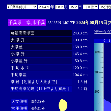
年
月
日
千葉県：寒川/千葉
2024年08月15日(
35ﾟ35'N 140ﾟ7'E
[
データダ
略最高高潮面
243.3 cm
大 潮 升
199.0 cm
0
1
大潮差
158.0 cm
小 潮 升
145.4 cm
小潮差 升
50.8 cm
平 均 水 面
120.0 cm
平均潮差
104.4 cm
潮 齢［朔望より大潮まで］
1.3 日
平均高潮間隔［月正中より満潮 ］
5.2 時
天文薄明
3時25分
常用薄明
4時31分