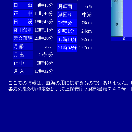
日 出
4時48分
月輝面
6%
正 中
11時46分
潮回り
中潮
日 没
18時43分
2時5分
176cm
常用薄明
19時11分
9時31分
24cm
天文薄明
20時20分
0
1
17時14分
192cm
月 齢
27.1
21時52分
127cm
月 出
2時0分
正 中
9時48分
月 入
17時32分
ここでの情報は、航海の用に供するものではありません。
各港の潮汐調和定数は、海上保安庁水路部書籍７４２号「