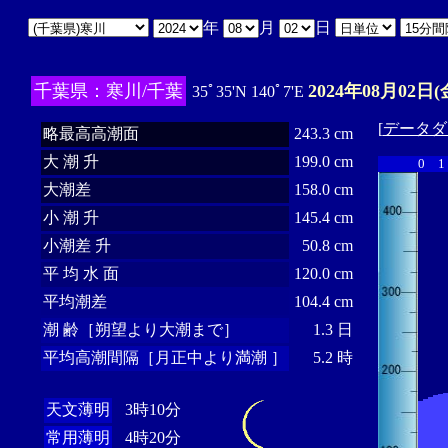
年
月
日
千葉県：寒川/千葉
2024年08月02日(
35ﾟ35'N 140ﾟ7'E
[
データダ
略最高高潮面
243.3 cm
大 潮 升
199.0 cm
0
1
大潮差
158.0 cm
小 潮 升
145.4 cm
小潮差 升
50.8 cm
平 均 水 面
120.0 cm
平均潮差
104.4 cm
潮 齢［朔望より大潮まで］
1.3 日
平均高潮間隔［月正中より満潮 ］
5.2 時
天文薄明
3時10分
常用薄明
4時20分