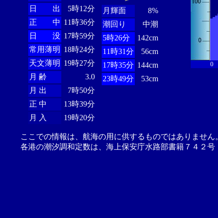
日 出
5時12分
月輝面
8%
正 中
11時36分
潮回り
中潮
日 没
17時59分
5時26分
142cm
常用薄明
18時24分
11時31分
56cm
天文薄明
19時27分
0
17時35分
144cm
月 齢
3.0
23時49分
53cm
月 出
7時50分
正 中
13時39分
月 入
19時20分
ここでの情報は、航海の用に供するものではありません
各港の潮汐調和定数は、海上保安庁水路部書籍７４２号