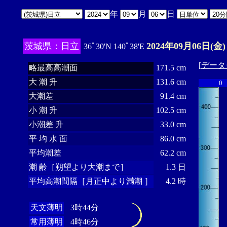
年
月
日
茨城県：日立
2024年09月06日(金)
36ﾟ30'N 140ﾟ38'E
[
データ
略最高高潮面
171.5 cm
大 潮 升
131.6 cm
0
大潮差
91.4 cm
小 潮 升
102.5 cm
小潮差 升
33.0 cm
平 均 水 面
86.0 cm
平均潮差
62.2 cm
潮 齢［朔望より大潮まで］
1.3 日
平均高潮間隔［月正中より満潮 ］
4.2 時
天文薄明
3時44分
常用薄明
4時46分