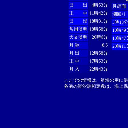
日 出
4時53分
月輝面
正 中
11時42分
潮回り
日 没
18時31分
3時18
常用薄明
18時58分
10時49
天文薄明
20時6分
13時47
月 齢
8.6
20時11
月 出
12時58分
正 中
17時53分
月 入
22時43分
ここでの情報は、航海の用に
各港の潮汐調和定数は、海上保