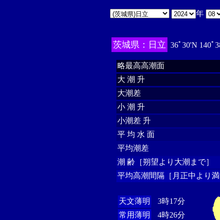
年
茨城県：日立
36ﾟ30'N 140ﾟ3
略最高高潮面
大 潮 升
大潮差
小 潮 升
小潮差 升
平 均 水 面
平均潮差
潮 齢［朔望より大潮まで］
平均高潮間隔［月正中より満
天文薄明
3時17分
常用薄明
4時26分