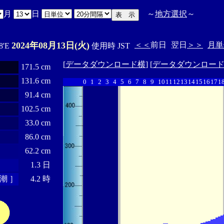
月
日
～
地方選択
～
2024年08月13日(火)
＜＜
前日
翌日
＞＞
月単
8'E
使用時 JST
[
データダウンロード横
] [
データダウンロー
171.5 cm
131.6 cm
0
1
2
3
4
5
6
7
8
9
10
11
12
13
14
15
16
17
1
91.4 cm
102.5 cm
33.0 cm
86.0 cm
62.2 cm
1.3 日
潮 ］
4.2 時