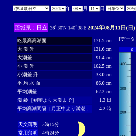
年
月
日
茨城県：日立
2024年08月11日(日)
36ﾟ30'N 140ﾟ38'E
[
データ
略最高高潮面
171.5 cm
大 潮 升
131.6 cm
0
大潮差
91.4 cm
小 潮 升
102.5 cm
小潮差 升
33.0 cm
平 均 水 面
86.0 cm
平均潮差
62.2 cm
潮 齢［朔望より大潮まで］
1.3 日
平均高潮間隔［月正中より満潮 ］
4.2 時
天文薄明
3時15分
常用薄明
4時24分