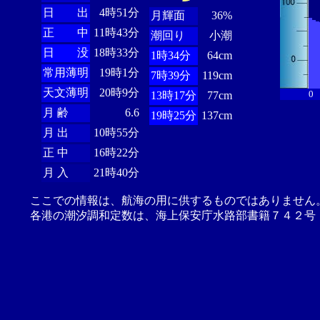
日 出
4時51分
月輝面
36%
正 中
11時43分
潮回り
小潮
日 没
18時33分
1時34分
64cm
常用薄明
19時1分
7時39分
119cm
天文薄明
20時9分
0
13時17分
77cm
月 齢
6.6
19時25分
137cm
月 出
10時55分
正 中
16時22分
月 入
21時40分
ここでの情報は、航海の用に供するものではありません
各港の潮汐調和定数は、海上保安庁水路部書籍７４２号