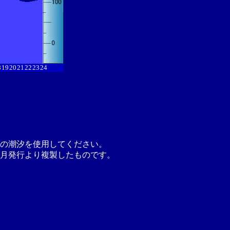
8
19
20
21
22
23
24
の潮汐を使用してください。
月発行より複製したものです。