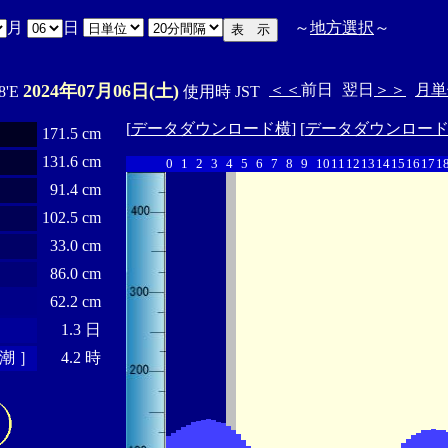
月
日
～
地方選択
～
2024年07月06日(土)
＜＜
前日
翌日
＞＞
月単
8'E
使用時 JST
[
データダウンロード横
] [
データダウンロー
171.5 cm
131.6 cm
0
1
2
3
4
5
6
7
8
9
10
11
12
13
14
15
16
17
1
91.4 cm
102.5 cm
33.0 cm
86.0 cm
62.2 cm
1.3 日
潮 ］
4.2 時