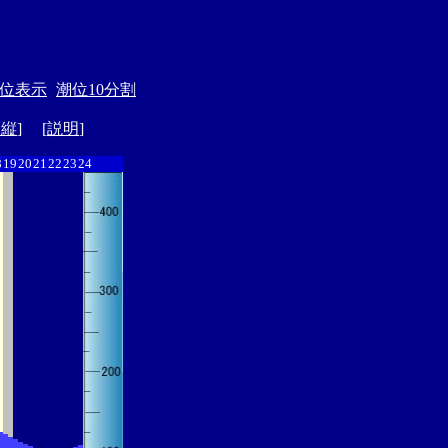
位表示
潮位10分割
ド縦
] [
説明
]
8
19
20
21
22
23
24