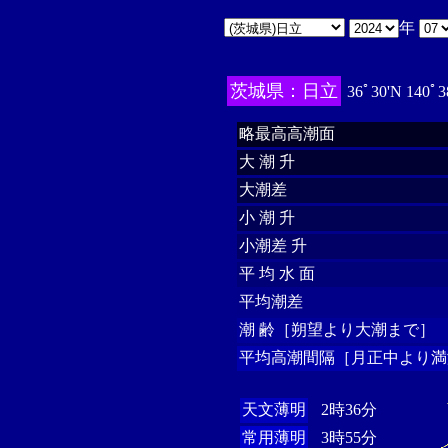
年
茨城県：日立
36ﾟ30'N 140ﾟ3
略最高高潮面
大 潮 升
大潮差
小 潮 升
小潮差 升
平 均 水 面
平均潮差
潮 齢［朔望より大潮まで］
平均高潮間隔［月正中より満
天文薄明
2時36分
常用薄明
3時55分