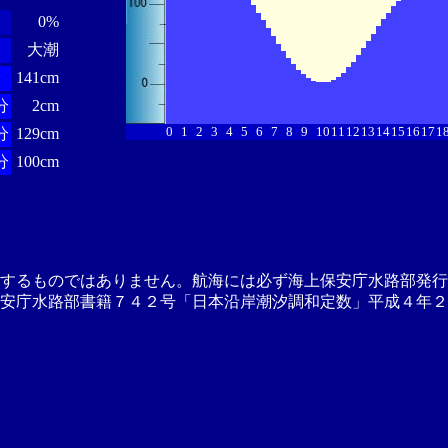
0%
大潮
分
141cm
分
2cm
0
1
2
3
4
5
6
7
8
9
10
11
12
13
14
15
16
17
1
分
129cm
分
100cm
供するものではありません。航海には必ず海上保安庁水路部発行
安庁水路部書籍７４２号「日本沿岸潮汐調和定数」平成４年２