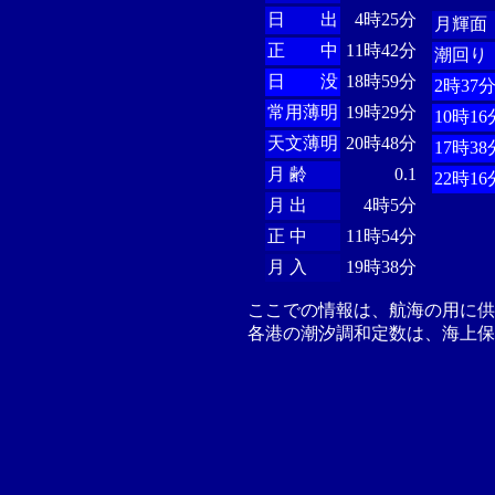
日 出
4時25分
月輝面
正 中
11時42分
潮回り
日 没
18時59分
2時37
常用薄明
19時29分
10時16
天文薄明
20時48分
17時38
月 齢
0.1
22時16
月 出
4時5分
正 中
11時54分
月 入
19時38分
ここでの情報は、航海の用に
各港の潮汐調和定数は、海上保