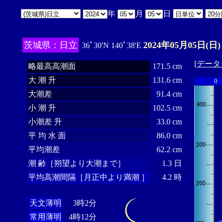
年
月
日
茨城県：日立
2024年05月05日(日)
36ﾟ30'N 140ﾟ38'E
[
データ
略最高高潮面
171.5 cm
大 潮 升
131.6 cm
0
大潮差
91.4 cm
小 潮 升
102.5 cm
小潮差 升
33.0 cm
平 均 水 面
86.0 cm
平均潮差
62.2 cm
潮 齢［朔望より大潮まで］
1.3 日
平均高潮間隔［月正中より満潮 ］
4.2 時
天文薄明
3時2分
常用薄明
4時12分