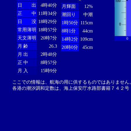
日 出
4時40分
月輝面
12%
正 中
11時34分
潮回り
中潮
日 没
18時29分
1時50分
115cm
常用薄明
18時57分
8時1分
44cm
天文薄明
20時7分
0
14時2分
109cm
月 齢
26.3
20時0分
45cm
月 出
2時48分
正 中
8時57分
月 入
15時9分
ここでの情報は、航海の用に供するものではありません
各港の潮汐調和定数は、海上保安庁水路部書籍７４２号