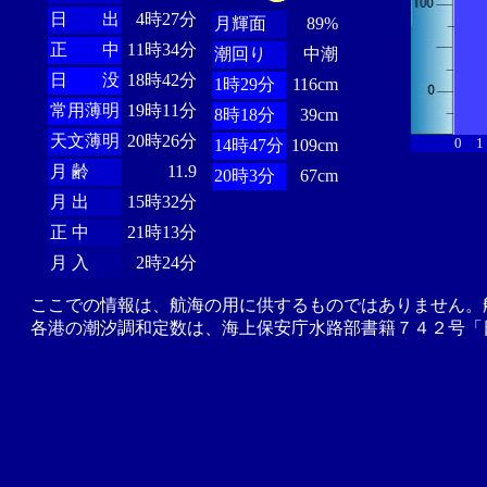
日 出
4時27分
月輝面
89%
正 中
11時34分
潮回り
中潮
日 没
18時42分
1時29分
116cm
常用薄明
19時11分
8時18分
39cm
天文薄明
20時26分
0
1
14時47分
109cm
月 齢
11.9
20時3分
67cm
月 出
15時32分
正 中
21時13分
月 入
2時24分
ここでの情報は、航海の用に供するものではありません。
各港の潮汐調和定数は、海上保安庁水路部書籍７４２号「