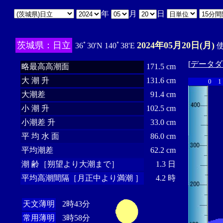
年
月
日
茨城県：日立
2024年05月20日(月)
36ﾟ30'N 140ﾟ38'E
使
[
データダ
略最高高潮面
171.5 cm
大 潮 升
131.6 cm
0
1
大潮差
91.4 cm
小 潮 升
102.5 cm
小潮差 升
33.0 cm
平 均 水 面
86.0 cm
平均潮差
62.2 cm
潮 齢［朔望より大潮まで］
1.3 日
平均高潮間隔［月正中より満潮 ］
4.2 時
天文薄明
2時43分
常用薄明
3時58分