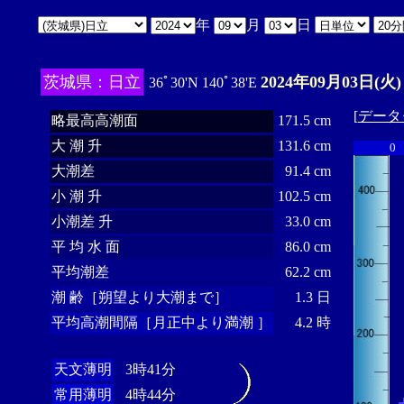
年
月
日
茨城県：日立
2024年09月03日(火)
36ﾟ30'N 140ﾟ38'E
[
データ
略最高高潮面
171.5 cm
大 潮 升
131.6 cm
0
大潮差
91.4 cm
小 潮 升
102.5 cm
小潮差 升
33.0 cm
平 均 水 面
86.0 cm
平均潮差
62.2 cm
潮 齢［朔望より大潮まで］
1.3 日
平均高潮間隔［月正中より満潮 ］
4.2 時
天文薄明
3時41分
常用薄明
4時44分