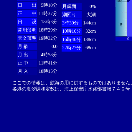
日 出
5時10分
月輝面
0%
正 中
11時37分
潮回り
大潮
日 没
18時3分
3時39分
144cm
常用薄明
18時29分
10時16分
32cm
天文薄明
19時32分
0
16時46分
138cm
月 齢
0.0
22時27分
68cm
月 出
4時58分
正 中
11時41分
月 入
18時15分
ここでの情報は、航海の用に供するものではありません
各港の潮汐調和定数は、海上保安庁水路部書籍７４２号