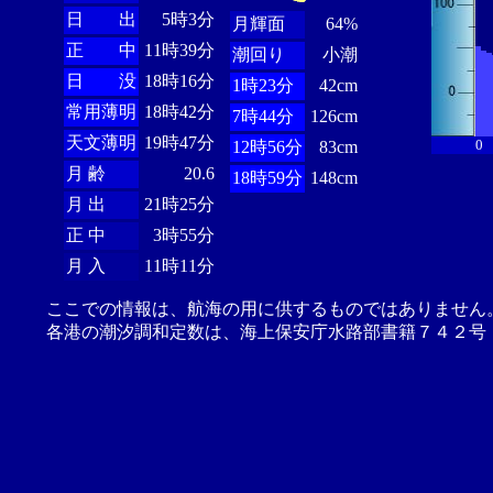
日 出
5時3分
月輝面
64%
正 中
11時39分
潮回り
小潮
日 没
18時16分
1時23分
42cm
常用薄明
18時42分
7時44分
126cm
天文薄明
19時47分
0
12時56分
83cm
月 齢
20.6
18時59分
148cm
月 出
21時25分
正 中
3時55分
月 入
11時11分
ここでの情報は、航海の用に供するものではありません
各港の潮汐調和定数は、海上保安庁水路部書籍７４２号