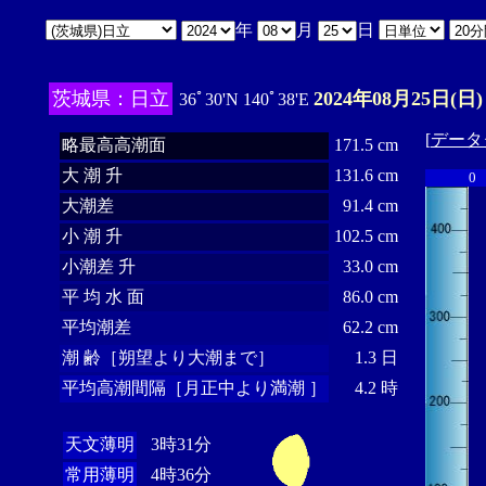
年
月
日
茨城県：日立
2024年08月25日(日)
36ﾟ30'N 140ﾟ38'E
[
データ
略最高高潮面
171.5 cm
大 潮 升
131.6 cm
0
大潮差
91.4 cm
小 潮 升
102.5 cm
小潮差 升
33.0 cm
平 均 水 面
86.0 cm
平均潮差
62.2 cm
潮 齢［朔望より大潮まで］
1.3 日
平均高潮間隔［月正中より満潮 ］
4.2 時
天文薄明
3時31分
常用薄明
4時36分