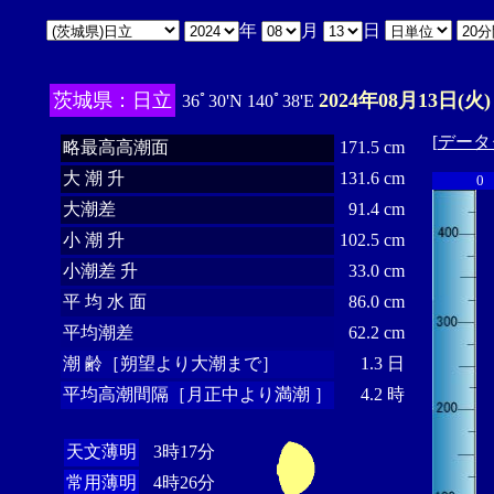
年
月
日
茨城県：日立
2024年08月13日(火)
36ﾟ30'N 140ﾟ38'E
[
データ
略最高高潮面
171.5 cm
大 潮 升
131.6 cm
0
大潮差
91.4 cm
小 潮 升
102.5 cm
小潮差 升
33.0 cm
平 均 水 面
86.0 cm
平均潮差
62.2 cm
潮 齢［朔望より大潮まで］
1.3 日
平均高潮間隔［月正中より満潮 ］
4.2 時
天文薄明
3時17分
常用薄明
4時26分