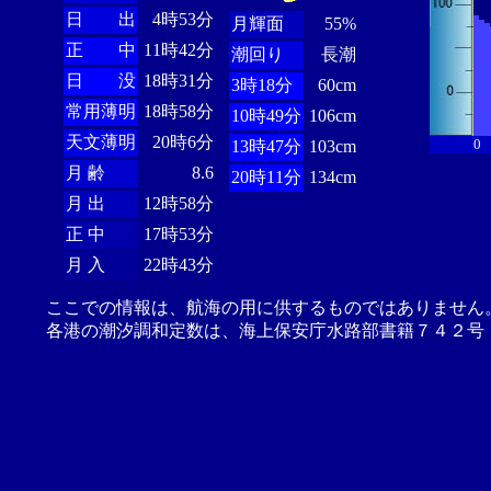
日 出
4時53分
月輝面
55%
正 中
11時42分
潮回り
長潮
日 没
18時31分
3時18分
60cm
常用薄明
18時58分
10時49分
106cm
天文薄明
20時6分
0
13時47分
103cm
月 齢
8.6
20時11分
134cm
月 出
12時58分
正 中
17時53分
月 入
22時43分
ここでの情報は、航海の用に供するものではありません
各港の潮汐調和定数は、海上保安庁水路部書籍７４２号